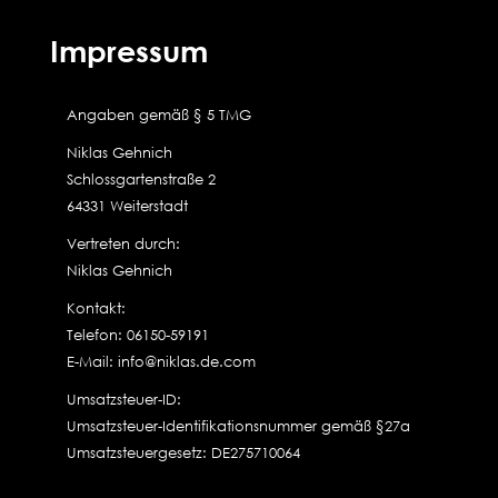
Impressum
Angaben gemäß § 5 TMG
Niklas Gehnich
Schlossgartenstraße 2
64331 Weiterstadt
Vertreten durch:
Niklas Gehnich
Kontakt:
Telefon: 06150-59191
E-Mail: info@niklas.de.com
Umsatzsteuer-ID:
Umsatzsteuer-Identifikationsnummer gemäß §27a
Umsatzsteuergesetz: DE275710064